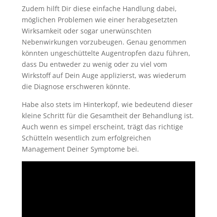
Zudem hilft Dir diese einfache Handlung dabei,
möglichen Problemen wie einer herabgesetzten
Wirksamkeit oder sogar unerwünschten
Nebenwirkungen vorzubeugen. Genau genommen
könnten ungeschüttelte Augentropfen dazu führen,
dass Du entweder zu wenig oder zu viel vom
Wirkstoff auf Dein Auge applizierst, was wiederum
die Diagnose erschweren könnte.
Habe also stets im Hinterkopf, wie bedeutend dieser
kleine Schritt für die Gesamtheit der Behandlung ist.
Auch wenn es simpel erscheint, trägt das richtige
Schütteln wesentlich zum erfolgreichen
Management Deiner Symptome bei.