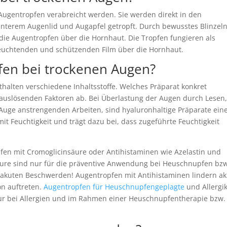
ugentropfen verabreicht werden. Sie werden direkt in den
unterem Augenlid und Augapfel getropft. Durch bewusstes Blinzel
 die Augentropfen über die Hornhaut. Die Tropfen fungieren als
efeuchtenden und schützenden Film über die Hornhaut.
fen bei trockenen Augen?
alten verschiedene Inhaltsstoffe. Welches Präparat konkret
 auslösenden Faktoren ab. Bei Überlastung der Augen durch Lesen
Auge anstrengenden Arbeiten, sind hyaluronhaltige Präparate ein
it Feuchtigkeit und trägt dazu bei, dass zugeführte Feuchtigkeit
fen mit Cromoglicinsäure oder Antihistaminen wie Azelastin und
äure sind nur für die präventive Anwendung bei Heuschnupfen bz
ne akuten Beschwerden! Augentropfen mit Antihistaminen lindern a
on auftreten.
Augentropfen für Heuschnupfengeplagte
und Allergi
nur bei Allergien und im Rahmen einer Heuschnupfentherapie bzw.