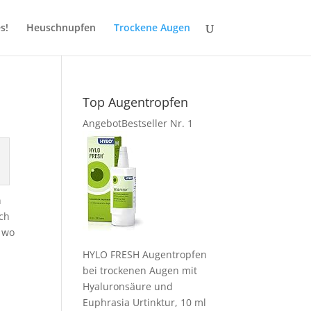
s!
Heuschnupfen
Trockene Augen
Top Augentropfen
Angebot
Bestseller Nr. 1
n
ich
, wo
HYLO FRESH Augentropfen
bei trockenen Augen mit
Hyaluronsäure und
Euphrasia Urtinktur, 10 ml