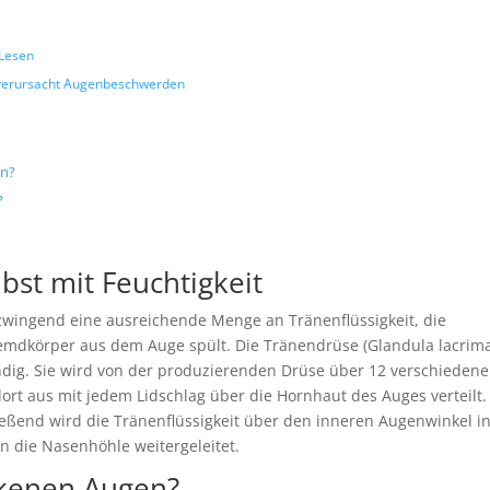
 Lesen
 verursacht Augenbeschwerden
en?
?
bst mit Feuchtigkeit
 zwingend eine ausreichende Menge an Tränenflüssigkeit, die
remdkörper aus dem Auge spült. Die Tränendrüse (Glandula lacrima
tändig. Sie wird von der produzierenden Drüse über 12 verschiedene
ort aus mit jedem Lidschlag über die Hornhaut des Auges verteilt.
ießend wird die Tränenflüssigkeit über den inneren Augenwinkel in
n die Nasenhöhle weitergeleitet.
kenen Augen?