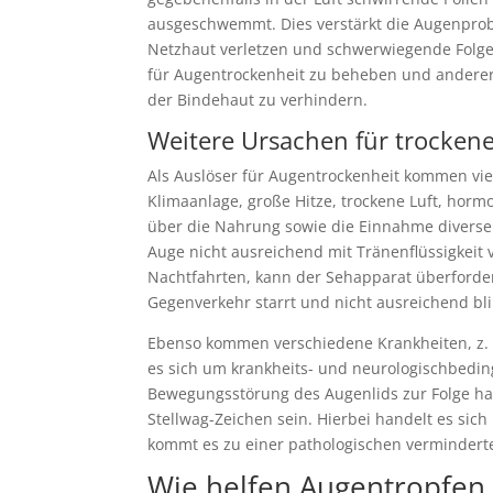
ausgeschwemmt. Dies verstärkt die Augenprob
Netzhaut verletzen und schwerwiegende Folgen
für Augentrockenheit zu beheben und anderers
der Bindehaut zu verhindern.
Weitere Ursachen für trocken
Als Auslöser für Augentrockenheit kommen vie
Klimaanlage, große Hitze, trockene Luft, ho
über die Nahrung sowie die Einnahme diverse
Auge nicht ausreichend mit Tränenflüssigkeit 
Nachtfahrten, kann der Sehapparat überford
Gegenverkehr starrt und nicht ausreichend bli
Ebenso kommen verschiedene Krankheiten, z. b
es sich um krankheits- und neurologischbedi
Bewegungsstörung des Augenlids zur Folge ha
Stellwag-Zeichen sein. Hierbei handelt es sic
kommt es zu einer pathologischen verminderte
Wie helfen Augentropfen