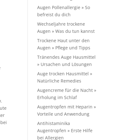
Augen Pollenallergie » So
befreist du dich
n
Wechseljahre trockene
Augen » Was du tun kannst
Trockene Haut unter den
Augen » Pflege und Tipps
Tränendes Auge Hausmittel
,
» Ursachen und Lösungen
e
Auge trocken Hausmittel »
Natürliche Remedies
Augencreme für die Nacht »
Erholung im Schlaf
w.
Augentropfen mit Heparin »
kute
Vorteile und Anwendung
ker
 bei
Antihistaminika
Augentropfen » Erste Hilfe
bei Allergien