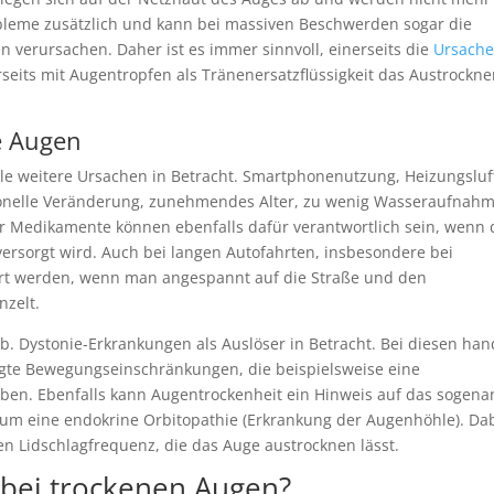
leme zusätzlich und kann bei massiven Beschwerden sogar die
 verursachen. Daher ist es immer sinnvoll, einerseits die
Ursach
eits mit Augentropfen als Tränenersatzflüssigkeit das Austrockn
e Augen
le weitere Ursachen in Betracht. Smartphonenutzung, Heizungsluf
rmonelle Veränderung, zunehmendes Alter, zu wenig Wasseraufnah
r Medikamente können ebenfalls dafür verantwortlich sein, wenn 
versorgt wird. Auch bei langen Autofahrten, insbesondere bei
ert werden, wenn man angespannt auf die Straße und den
nzelt.
. Dystonie-Erkrankungen als Auslöser in Betracht. Bei diesen han
ngte Bewegungseinschränkungen, die beispielsweise eine
ben. Ebenfalls kann Augentrockenheit ein Hinweis auf das sogena
h um eine endokrine Orbitopathie (Erkrankung der Augenhöhle). Da
n Lidschlagfrequenz, die das Auge austrocknen lässt.
 bei trockenen Augen?