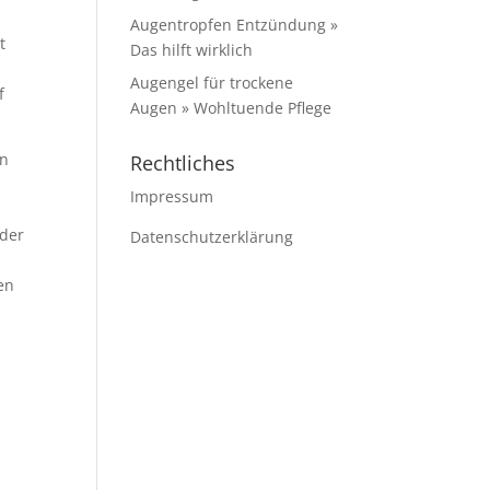
Augentropfen Entzündung »
t
Das hilft wirklich
Augengel für trockene
f
Augen » Wohltuende Pflege
en
Rechtliches
Impressum
 der
Datenschutzerklärung
en