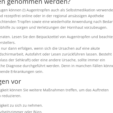
fen genommen werden?
ugen können (!) Augentropfen auch als Selbstmedikation verwende
rezeptfrei online oder in der regional ansässigen Apotheke
feuchtenden Tropfen sowie eine wiederholte Anwendung nach Bedar
abhilfe zu sorgen und Verletzungen der Hornhaut vorzubeugen.
beraten. Lesen Sie den Beipackzettel von Augentropfen und beacht
stellers.
 nur dann erfolgen, wenn sich die Ursachen auf eine akute
schirmarbeit, Autofahrt oder Lesen zurückführen lassen. Besteht
lass der Sehkraft) oder eine andere Ursache, sollte immer ein
sche Diagnose durchgeführt werden. Denn in manchen Fällen könn
mende Erkrankungen sein.
gen vor
igkeit können Sie weitere Maßnahmen treffen, um das Auftreten
 reduzieren.
sigkeit zu sich zu nehmen.
 Arbeitszimmer oder Büro.