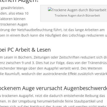
 gewährleisten,
den, also etwa 10
Trockene Augen durch Büroarbeit
 Faktoren können
zu trockenen Augen
Störung der Netzhautbefeuchtung führt, ist das lange Arbeiten am
sen in einem Buch kann die Häufigkeit des Lidschlags reduzieren 
bei PC Arbeit & Lesen
m Lesen in Büchern, Zeitungen oder Zeitschriften reduziert sich d
enz zwischen 9 und 3. Dies hat zur Folge, dass von der Tränendrü
reichender Menge über den Augapfel verteilt wird. Des Weiteren
die Raumluft, wodurch der austrocknende Effekt zusätzlich verstär
trockenem Auge verursacht Augenbeschwerd
zu trockenen Augapfel, reizt die dadurch entstehende Reibung das
en. In der Umgebung herumwirbelnde feine Staubpartikel und
n legen sich auf der Netzhaut des Auges ab und werden nicht mehr