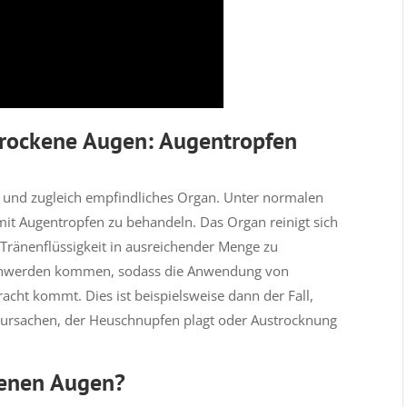
trockene Augen: Augentropfen
es und zugleich empfindliches Organ. Unter normalen
mit Augentropfen zu behandeln. Das Organ reinigt sich
e Tränenflüssigkeit in ausreichender Menge zu
chwerden kommen, sodass die Anwendung von
acht kommt. Dies ist beispielsweise dann der Fall,
rursachen, der Heuschnupfen plagt oder Austrocknung
kenen Augen?