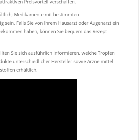
traktiven Preisvorteil verschaffen.
hältlich; Medikamente mit bestimmten
g sein. Falls Sie von Ihrem Hausarzt oder Augenarzt ein
 bekommen haben, können Sie bequem das Rezept
llten Sie sich ausführlich informieren, welche Tropfen
dukte unterschiedlicher Hersteller sowie Arzneimittel
toffen erhältlich.